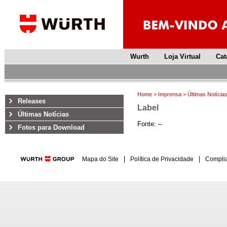
Wurth
Loja Virtual
Cat
Home
>
Imprensa
>
Últimas Notícia
Releases
Label
Últimas Notícias
Fonte:
--
Fotos para Download
|
|
Mapa do Site
Política de Privacidade
Compli